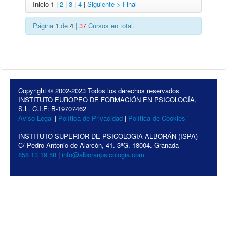
Inicio 1 |
2
|
3
|
4
|
Siguiente >
Final
Página
1
de
4
|
37
Cursos en total.
Copyright © 2002-2023 Todos los derechos reservados
INSTITUTO EUROPEO DE FORMACIÓN EN PSICOLOGÍA,
S.L. C.I.F: B-19707462
Aviso Legal
|
Política de Privacidad
|
Política de Cookies
INSTITUTO SUPERIOR DE PSICOLOGIA ALBORÁN (ISPA)
C/ Pedro Antonio de Alarcón, 41. 3ºG. 18004. Granada
858 13 19 58
|
info@alboranpsicologia.com