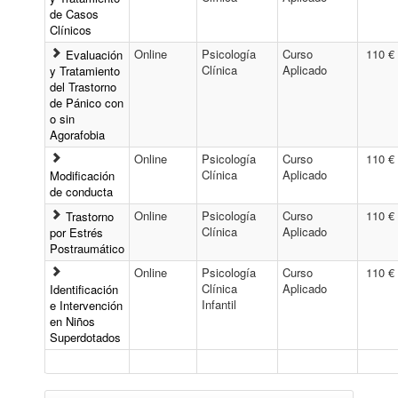
de Casos
Clínicos
Online
Psicología
Curso
110 €
Evaluación
Clínica
Aplicado
y Tratamiento
del Trastorno
de Pánico con
o sin
Agorafobia
Online
Psicología
Curso
110 €
Clínica
Aplicado
Modificación
de conducta
Online
Psicología
Curso
110 €
Trastorno
Clínica
Aplicado
por Estrés
Postraumático
Online
Psicología
Curso
110 €
Clínica
Aplicado
Identificación
Infantil
e Intervención
en Niños
Superdotados